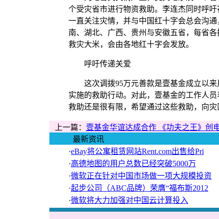
个受灾省市进行物资救助。李连杰同时呼吁
一直关注灾情，并与中国红十字会总会沟通，
南、湖北、广西、贵州与安徽五省，每省各
救灾大米，会由各地红十字会发放。
呼吁传递关爱
这次调拨95万元善款是壹基金成立以
实施的救助行动。对此，壹基金的工作人员
救助还是很有限，希望通过这些救助，向灾
上一篇：
壹基金华谊达成合作 《功夫之王》创
最新资讯
·
eBay将公寓租赁网站Rent.com出售给Pri
·
高德地图的用户总数已经突破5000万
·
微软正在针对中国市场做一项大规模投资
·
起步公司（ABC品牌）荣膺“福布斯2012
·
微软将大力加强对中国云计算投入