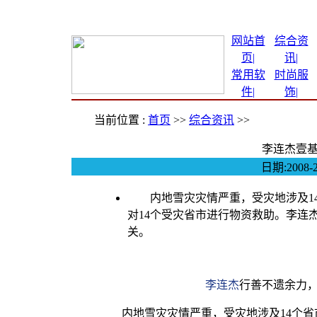
网站首
综合资
页|
讯
|
常用软
时尚服
件
|
饰
|
当前位置 :
首页
>>
综合资讯
>>
李连杰壹基
日期:200
内地雪灾灾情严重，受灾地涉及14
对14个受灾省市进行物资救助。李连
关。
李连杰
行善不遗余力
内地雪灾灾情严重，受灾地涉及14个省