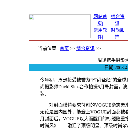
网站首
综合资
页|
讯
|
常用软
时尚服
件
|
饰
|
当前位置 :
首页
>>
综合资讯
>>
周迅携手摄影大
日期:2008
今年初，周迅接受被誉为“时尚圣经”的全球
尚摄影师David Sims合作拍摄5月号封面，
装。
对封面模特要求苛刻的VOGUE杂志素
无论是国内国外，能登上VOGUE封面都被看
月封面后，VOGUE以大而醒目的标题隆重推出
时尚风》——融汇了顶级明星、顶级时尚杂