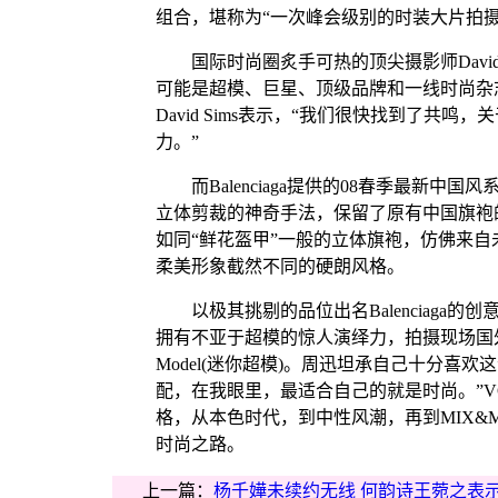
组合，堪称为“一次峰会级别的时装大片拍摄
国际时尚圈炙手可热的顶尖摄影师David 
可能是超模、巨星、顶级品牌和一线时尚杂
David Sims表示，“我们很快找到了
力。”
而Balenciaga提供的08春季最新中
立体剪裁的神奇手法，保留了原有中国旗袍
如同“鲜花盔甲”一般的立体旗袍，仿佛来
柔美形象截然不同的硬朗风格。
以极其挑剔的品位出名Balenciaga的创意总监
拥有不亚于超模的惊人演绎力，拍摄现场国外国内
Model(迷你超模)。周迅坦承自己十分喜
配，在我眼里，最适合自己的就是时尚。”V
格，从本色时代，到中性风潮，再到MIX&
时尚之路。
上一篇：
杨千嬅未续约无线 何韵诗王菀之表