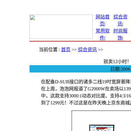
网站首
综合资
页|
讯
|
常用软
时尚服
件
|
饰
|
当前位置 :
首页
>>
综合资讯
>>
就卖12小时！
日期:200
在配备D-SUB接口的诸多二线19吋宽屏普
在上周，泡泡网报道了G2000W在卖场以1
中，这款支持3000:1动态对比度、支持4:3/
到了1299元！不过这是在昨天晚上京东商城