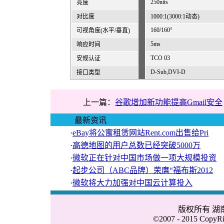
250nits
亮度
对比度
1000:1(3000:1动态)
160/160°
可视角度(水平/垂直)
5ms
响应时间
TCO 03
安规认证
D-Sub,DVI-D
接口类型
上一篇：
谷歌增加新功能提高Gmail安全
最新资讯
·
eBay将公寓租赁网站Rent.com出售给Pri
·
高德地图的用户总数已经突破5000万
·
微软正在针对中国市场做一项大规模投资
·
起步公司（ABC品牌）荣膺“福布斯2012
·
微软将大力加强对中国云计算投入
版权所有 
©2007 - 2015 CopyRig