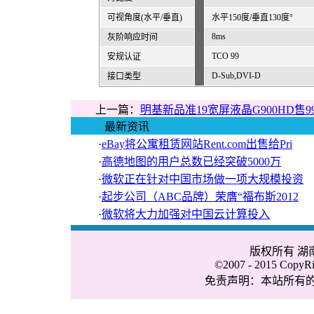
可视角度(水平/垂直)
水平150度/垂直130度°
8ms
灰阶响应时间
TCO 99
安规认证
D-Sub,DVI-D
接口类型
上一篇：
明基新品准19宽屏液晶G900HD售9
最新资讯
·
eBay将公寓租赁网站Rent.com出售给Pri
·
高德地图的用户总数已经突破5000万
·
微软正在针对中国市场做一项大规模投资
·
起步公司（ABC品牌）荣膺“福布斯2012
·
微软将大力加强对中国云计算投入
版权所有 
©2007 - 2015 CopyRig
免责声明：本站所有