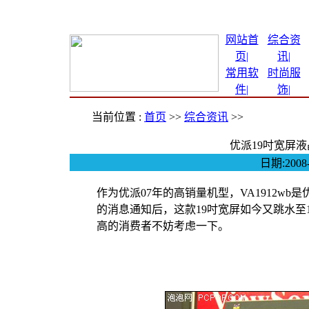
网站首
综合资
页|
讯
|
常用软
时尚服
件
|
饰
|
当前位置 :
首页
>>
综合资讯
>>
优派19吋宽屏液晶
日期:200
作为优派07年的高销量机型，VA1912w
的消息通知后，这款19吋宽屏如今又跳水至1
高的消费者不妨考虑一下。