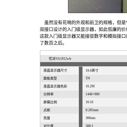
虽然没有花哨的外观和前卫的规格，但是VA1
双接口设计的入门级显示器，如此低廉的价
这款入门级显示器又能接驳数字和模拟接口
了数百之后。
优派VA1912wb
液晶显示器尺寸
19.0英寸
TN
面板类型
16.2M
液晶显示器色彩
1440×900
分辨率
16:10
屏幕比例
0.285mm
点距
300nits
亮度
500:1
对比度