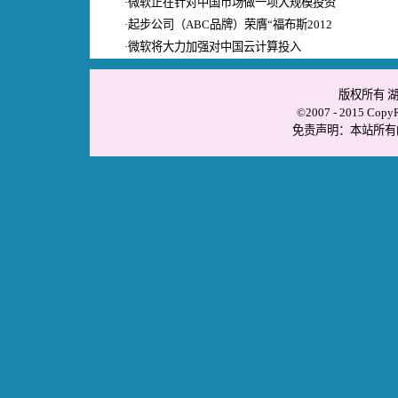
·
微软正在针对中国市场做一项大规模投资
·
起步公司（ABC品牌）荣膺“福布斯2012
·
微软将大力加强对中国云计算投入
版权所有 
©2007 - 2015 CopyRi
免责声明：本站所有