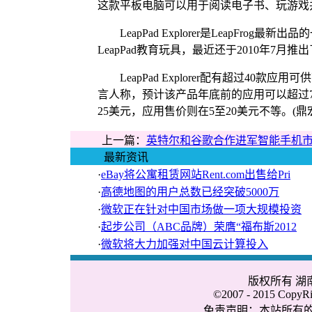
这款平板电脑可以用于阅读电子书、玩游戏
LeapPad Explorer是LeapFro
LeapPad教育玩具，最近还于2010年7月推出了一
LeapPad Explorer配有超过40
言人称，预计该产品年底前的应用可以超过
25美元，应用售价则在5至20美元不等。(鼎
上一篇：
英特尔和谷歌合作进军智能手机
最新资讯
·
eBay将公寓租赁网站Rent.com出售给Pri
·
高德地图的用户总数已经突破5000万
·
微软正在针对中国市场做一项大规模投资
·
起步公司（ABC品牌）荣膺“福布斯2012
·
微软将大力加强对中国云计算投入
版权所有 
©2007 - 2015 CopyRig
免责声明：本站所有