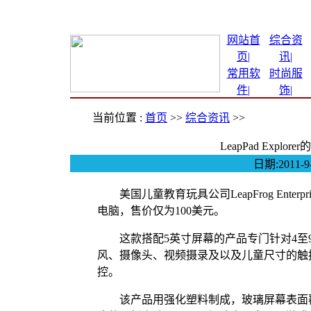
网站首
综合资
页|
讯
|
常用软
时尚服
件
|
饰
|
当前位置 :
首页
>>
综合资讯
>>
LeapPad Expl
日期:2011
美国儿童教育玩具公司LeapFrog Enterpri
电脑，售价仅为100美元。
这款搭配5英寸屏幕的产品专门针对4至9
风、摄像头、视频摄录及以及儿童尺寸的触
控。
该产品用强化塑料制成，玻璃屏幕表面覆