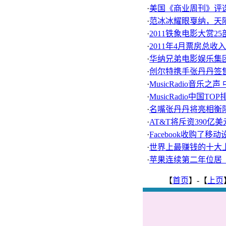
·
美国《商业周刊》评选
·
范冰冰耀眼戛纳，天
·
2011铁象电影大赏2
·
2011年4月票房总收入
·
华纳兄弟电影娱乐集团收
·
创尔特携手张丹丹签
·
MusicRadio音乐
·
MusicRadio中国
·
名嘴张丹丹将亮相衡
·
AT&T将斥资390亿美
·
Facebook收购了移
·
世界上最赚钱的十大
·
苹果连续第二年位居《
【
首页
】-【
上页