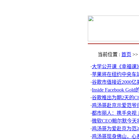
当前位置 :
首页
>
·
大学公开课《幸福课
·
苹果将在纽约中央车
·
谷歌市值接近2000亿
·
Inside Facebook
·
谷歌推出为期2天的Ch
·
鸡汤哥赴京示爱范爷
·
都市丽人：携手央视 
·
微软CEO鲍尔默今天
·
鸡汤哥为爱赴京为范
·
鸡汤哥现身佛山，心