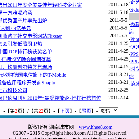
·
奇
2011-5-18
出2011年度全美最佳年轻科技企业家
·
Syl
2011-5-18
隔一方难喝鸡汤
2011-5-5
5部优秀国产片率先出炉
·
微
2011-5-5
达到7.9亿美元
病
2011-5-5
购了社交电影网站Flixster
·
Ph
2011-4-25
售会引发低碳厨卫热
·
QQ
2011-4-25
之声 中国TOP排行榜获奖名单
·
PP
2011-4-25
TOP排行榜颁奖晚会圆满落幕
·
PPL
2011-4-15
阳、株洲创尔特签售现场
·
时
2011-3-21
元收购德国电信旗下的T-Mobile
你
2011-3-21
动设备应用程序开发商Snaptu
·
范
2011-2-25
上市科技公司
2011-2-14
巴伦周刊》2010年“最受尊敬企业”排行榜首位
】-【第
2
页】/【共
22
页】-【
下页
】-【
尾页
】-
版权所有 湖南城市网
www.hhee8.com
©2007 - 2015 CopyRight hhee8.com All Rights Reserved.