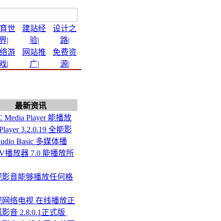
育世
建站经
设计之
界
|
验
|
路
|
络游
网站推
免费资
戏
|
广
|
源
|
最新资讯
 Media Player 能播放
layer 3.2.0.19 全能影
Audio Basic 多媒体播
V播放器 7.0 能播放所
视影音能够播放任何格
视网络电视 在线播放正
影音 2.8.0.1正式版