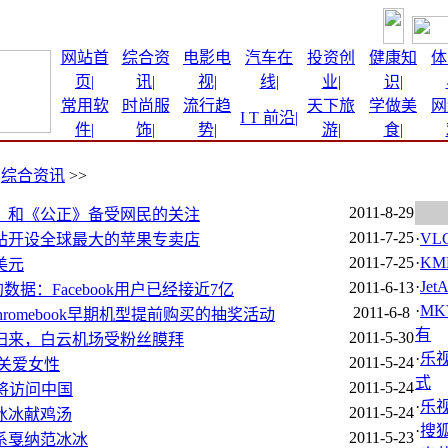
网站首
综合资
电影电
汽车在
投资创
健康知
体
页|
讯
|
视|
线
|
业
|
识
|
常用软
时尚服
流行趋
天下旅
学做美
网
I T 前沿
|
件
|
饰
|
势
|
游
|
食
|
>
综合资讯
>>
2011-8-29
》和《公正》备受网民的关注
2011-7-25
·
VLC
站开设全球最大的苹果专卖店
2011-7-25
·
KMP
美元
·
Jet
2011-6-13
 Gold的数据：Facebook用户已经接近7亿
·
MK
2011-6-8
romebook早期机型提前购买的抽奖活动
有
2011-5-30
归来，白云机场受粉丝膜拜
·
乐
2011-5-24
关爱女性
式
2011-5-24
将访问中国
·
乐
2011-5-24
冰冰献鸡汤
·
搜狐
2011-5-23
系戛纳范冰冰