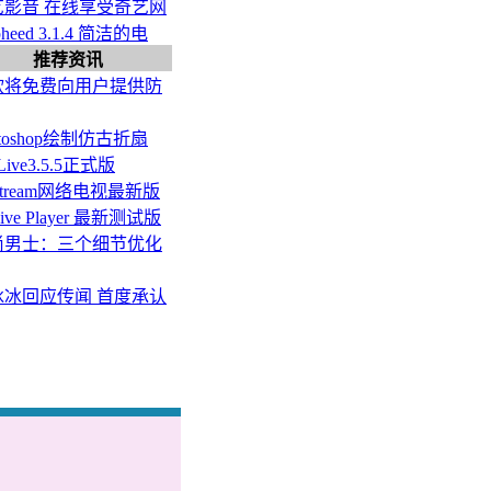
艺影音 在线享受奇艺网
pheed 3.1.4 简洁的电
推荐资讯
软将免费向用户提供防
otoshop绘制仿古折扇
Live3.5.5正式版
Stream网络电视最新版
ive Player 最新测试版
尚男士：三个细节优化
冰冰回应传闻 首度承认