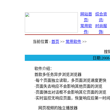
网站首
综合资
页|
讯
|
常用软
时尚服
件
|
饰
|
当前位置 :
首页
>>
常用软件
>>
搜狐
日期:200
软件介绍：
首款多任务异步浏览浏览器
·每个页面独立读取，多页面浏览速度更快
·页面失去响应不会影响其他页面的浏览
·页面弹出对话框不会影响其它页面的浏览
·实时监控无响应页面，恢复响应后第一时
网页视频的独立播放器