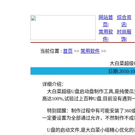
网站首
综合资
页|
讯
|
常用软
时尚服
件
|
饰
|
当前位置 :
首页
>>
常用软件
>>
大白菜超级U
日期:2010-1
详细介绍：
大白菜超级U盘启动盘制作工具,是纯傻瓜
高达100%,试验过上百种U盘,目前没有遇到
特别提醒：制作过程中有可能安装了360
一定要设置为全部通过允许，不然制作不成
U盘的启动文件,是大白菜小组精心优化的系