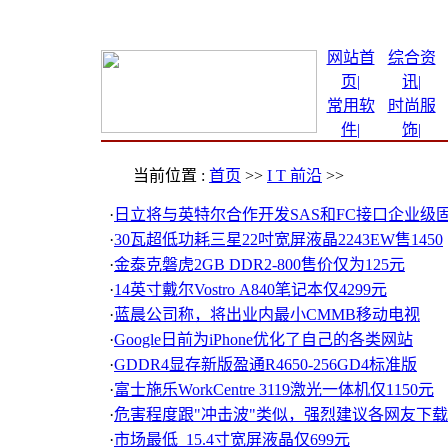
网站首
综合资
页|
讯
|
常用软
时尚服
件
|
饰
|
当前位置 :
首页
>>
I T 前沿
>>
·
日立将与英特尔合作开发SAS和FC接口企业级
·
30瓦超低功耗三星22吋宽屏液晶2243EW售1450
·
金泰克磐虎2GB DDR2-800售价仅为125元
·
14英寸戴尔Vostro A840笔记本仅4299元
·
蓝晨公司称，将出业内最小CMMB移动电视
·
Google日前为iPhone优化了自己的各类网站
·
GDDR4显存新版盈通R4650-256GD4标准版
·
富士施乐WorkCentre 3119激光一体机仅1150元
·
危害程度跟"冲击波"类似，强烈建议各网友下
·
市场最低 15.4寸宽屏液晶仅699元