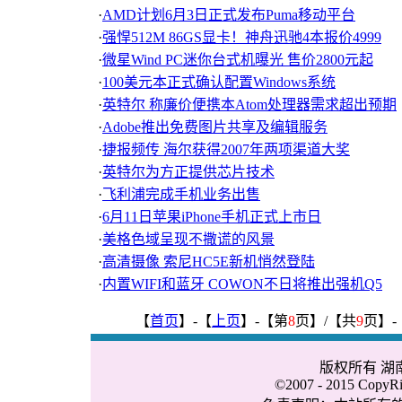
·
AMD计划6月3日正式发布Puma移动平台
·
强悍512M 86GS显卡！神舟迅驰4本报价4999
·
微星Wind PC迷你台式机曝光 售价2800元起
·
100美元本正式确认配置Windows系统
·
英特尔 称廉价便携本Atom处理器需求超出预期
·
Adobe推出免费图片共享及编辑服务
·
捷报频传 海尔获得2007年两项渠道大奖
·
英特尔为方正提供芯片技术
·
飞利浦完成手机业务出售
·
6月11日苹果iPhone手机正式上市日
·
美格色域呈现不撒谎的风景
·
高清摄像 索尼HC5E新机悄然登陆
·
内置WIFI和蓝牙 COWON不日将推出强机Q5
【
首页
】-【
上页
】-【第
8
页】/【共
9
页】-
版权所有 
©2007 - 2015 CopyRig