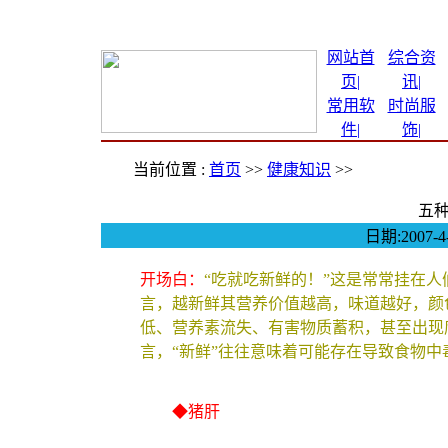
网站首
综合资
页|
讯
|
常用软
时尚服
件
|
饰
|
当前位置 :
首页
>>
健康知识
>>
五
日期:2007
开场白：
“吃就吃新鲜的！”这是常常挂在
言，越新鲜其营养价值越高，味道越好，颜
低、营养素流失、有害物质蓄积，甚至出现
言，“新鲜”往往意味着可能存在导致食物中
◆猪肝