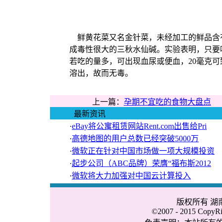
鲜黄花菜又名金针菜，未经加工的鲜品含
成毒性很大的三秋水仙碱。实验表明，只要
若吃的量多，可出现血尿或便血，20毫克
溶出，故而无毒。
上一篇：
孕期不宜吃的食物大盘点
最新资讯
·
eBay将公寓租赁网站Rent.com出售给Pri
·
高德地图的用户总数已经突破5000万
·
微软正在针对中国市场做一项大规模投资
·
起步公司（ABC品牌）荣膺“福布斯2012
·
微软将大力加强对中国云计算投入
版权所有 
©2007 - 2015 CopyRig