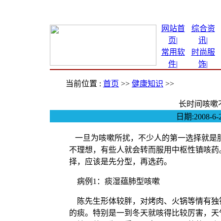
网站首
综合资
页|
讯
|
常用软
时尚服
件
|
饰
|
当前位置 :
首页
>>
健康知识
>>
长时间咳嗽
日期:2008
一旦为咳嗽所扰，不少人的第一选择就是服
不理想，有些人就会转而服用中枢性镇咳药
择，应该是先分型，再选药。
病例1：痰湿蕴肺型咳嗽
陈先生形体较胖，对烤肉、火锅等情有独钟
的痰。特别是一到冬天就咳得比较厉害，天