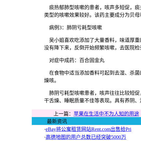
痰热郁肺型咳嗽的患者，咳声多短促，痰
类型的咳嗽效果较好。该药主要成分为贝母
病例3：肺阴亏耗型咳嗽
吴小姐喜欢吃添加了大量香料，味道厚重
没有降下来，反倒开始频繁咳嗽，去医院检
对症中成药：百合固金丸
在食物中适当添加香料可起到去湿、杀菌
燥咳。
肺阴亏耗型咳嗽患者，咳声往往比较短促
干舌燥、睡眠质量不佳等表现。具有养阴、
上一篇：
苹果在生活中不为人知的用途
最新资讯
·
eBay将公寓租赁网站Rent.com出售给Pri
·
高德地图的用户总数已经突破5000万