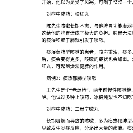
开始，他以为是受了风寒，可喝了整整一个
对症中成药：橘红丸
陈先生咳嗽长期不愈，与他脾胃功能虚弱
这给他的脾胃造成了极大的负担。脾胃无法
的痰湿积聚于肺就引发了咳嗽。
痰湿蕴肺型咳嗽的患者，咳声重浊，痰多
后，痰会变得更多，咳嗽的症状也会加重。
红丸，可起到燥湿健脾的作用。
病例2：痰热郁肺型咳嗽
王先生是个“老烟枪”，两年前慢性咳嗽缠
醒。他试过多种止咳药，冰糖炖梨也不知吃
对症中成药：二母宁嗽丸
长期吸烟而导致的咳嗽，多为痰热郁肺型。
导致发生炎症反应，分泌出大量的痰液。痰