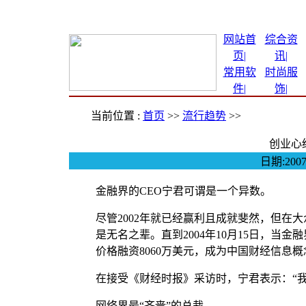
网站首
综合资
页|
讯
|
常用软
时尚服
件
|
饰
|
当前位置 :
首页
>>
流行趋势
>>
创业心
日期:200
金融界的CEO宁君可谓是一个异数。
尽管2002年就已经赢利且成就斐然，但在
是无名之辈。直到2004年10月15日，当
价格融资8060万美元，成为中国财经信息
在接受《财经时报》采访时，宁君表示：“
网络界最“吝啬”的总裁