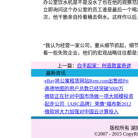
办公室饮水机是不是没水了也在他的观察范
立即询问这个办公室的员工谁是最后一个喝
次，他干脆亲自拎着桶去倒水。这样作以后
“我认为经营一家公司，要从细节抓起，细
看一些失败企业，他们的宏观战略往往都是
上一篇：
白手起家：创造致富奇迹
最新资讯
·
eBay将公寓租赁网站Rent.com出售给Pri
·
高德地图的用户总数已经突破5000万
·
微软正在针对中国市场做一项大规模投资
·
起步公司（ABC品牌）荣膺“福布斯2012
·
微软将大力加强对中国云计算投入
版权所有 
©2007 - 2015 CopyRig