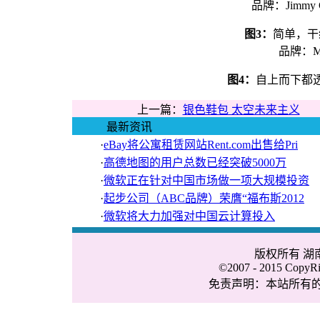
品牌：Jimmy Cho
图3：
简单，干
品牌：Mar
图4：
自上而下都
上一篇：
银色鞋包 太空未来主义
最新资讯
·
eBay将公寓租赁网站Rent.com出售给Pri
·
高德地图的用户总数已经突破5000万
·
微软正在针对中国市场做一项大规模投资
·
起步公司（ABC品牌）荣膺“福布斯2012
·
微软将大力加强对中国云计算投入
版权所有 
©2007 - 2015 CopyRig
免责声明：本站所有