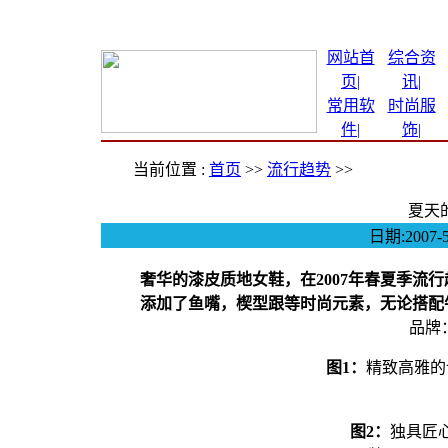
网站首
综合资
页|
讯
|
常用软
时尚服
件
|
饰
|
当前位置 :
首页
>>
流行趋势
>>
夏天
日期:200
奢华的漆皮质地女鞋，在2007年春夏季流行
添加了鱼嘴，楔型跟等时尚元素，无论搭配
品牌：B
图1：
精致高雅的
图2：
独具匠