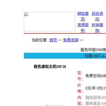
网站首
综合资
页|
讯
|
常用软
时尚服
件
|
饰
|
当前位置 :
首页
>>
免费资源
>>
服务中国50M
日期:2007
商务虚拟主机MF50
型
免费空间(MF
号：
价
0元/年 0元/
格：
内
网站空间:5
容：
脚本语言:S