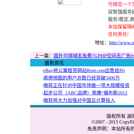
可绑定一个
双智强服务
服务!稳定,
本站保留随
任何责任!
地址：
http://www.s
上一篇：
国外可绑域名免费7GPHP空间无广告free
最新资讯
·
eBay将公寓租赁网站Rent.com出售给Pri
·
高德地图的用户总数已经突破5000万
·
微软正在针对中国市场做一项大规模投资
·
起步公司（ABC品牌）荣膺“福布斯2012
·
微软将大力加强对中国云计算投入
版权所有 
©2007 - 2015 CopyRig
免责声明：本站所有