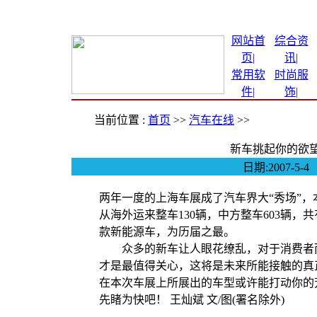
网站首
综合资
页|
讯
|
常用软
时尚服
件
|
饰
|
当前位置 :
首页
>>
汽车在线
>>
新车挑起你的欲望
日期:2007-
两年一度的上海车展成了汽车界大“秀场”，本
从海外运来整车130辆，中方整车603辆，
款新能源车，为历届之最。
众多的新车让人眼花缭乱，对于消费者而
才是最值得关心，这将是未来所能接触的真
在本次车展上所展出的车型或许能打动你的
先睹为快吧！ 王灿斌 文/图(署名除外)