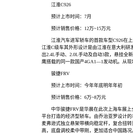
江淮C926
预计上市时间：7月
预计销售价格：12万~15万元
江淮汽车进军轿车的首款车型C926在上
江淮C级车其外形设计是由江淮在意大利研
出2.4L手动、2.0L手动及自动3款，悬挂
鹰搭载的同一款国产4GA1—1发动机。从
骏捷FRV
预计上市时间：今年年底明年年初
预计销售价格：6万~8万元
中华骏捷FRV是华晨在此次上海车展上全
平台打造的经济型轿车。由乔治亚罗设计的
麦弗逊式独立悬架带横向稳定杆，复合扭转
高，底盘调校柔中带刚，更加适合中国路况