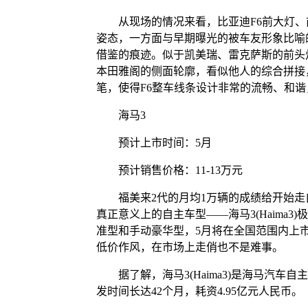
从现场的情况来看，比亚迪F6前大灯、
姿态，一方面与早期曝光的被车友形象比喻
借鉴的痕迹。似于凯美瑞、雷克萨斯的前头
本田雅阁的侧面轮廓，看似他人的综合拼接
笔，使得F6整车线条设计非常的流畅、和
海马3
预计上市时间：5月
预计销售价格：11-13万元
福美来2代的月均1万辆的成绩给开始走
真正意义上的自主车型——海马3(Haima3)极
准型和手动豪华型，5月将在全国范围内上
低价作风，在市场上走俏也不是难事。
据了解，海马3(Haima3)是海马汽车
发时间长达42个月，耗资4.95亿元人民币。