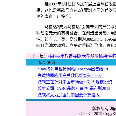
继2007年3月在日内瓦车展上全球首发后
相，这也是新款马自达2在亚洲地区的首次
达的南京工厂投产。
马自达2成为马自达“面向未来的产品系列
种动态元素的有机融合，在创造出灵动、飘
性。该车长、宽、高分别为3885mm、1695mm、
四缸汽油发动机，竞争对手瞄准飞度、POL
上一篇：
核心技术取得突破 大型船舶跳动“中国
最新资讯
·
eBay将公寓租赁网站Rent.com出售给Pri
·
高德地图的用户总数已经突破5000万
·
微软正在针对中国市场做一项大规模投资
·
起步公司（ABC品牌）荣膺“福布斯2012
·
微软将大力加强对中国云计算投入
版权所有 
©2007 - 2015 CopyRig