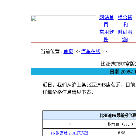
网站首
综合资
页|
讯
|
常用软
时尚服
件
|
饰
|
当前位置 :
首页
>>
汽车在线
>>
比亚迪F6财富版2
日期:2008
近日，我们从沪上某比亚迪4S店获悉，目前比亚
详细价格信息请见下表：
比亚迪
F6最新报价表
F6
指导价（万元）
8.98
F6 财富版 2.0L舒适型