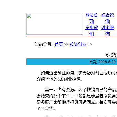
网站首
综合资
页|
讯
|
常用软
时尚服
件
|
饰
|
当前位置 :
首页
>>
投资创业
>>
寻找
日期:2008-
如何迈出创业的第一步无疑对创业成功与
介绍了他的8条创业捷径。
其一，占有资源。为了推销自己的产品，他在
会结束的那个下午，一般都是参展者以货易
是参展厂家都懒得把货再运回去。每次展会
了不少钱。