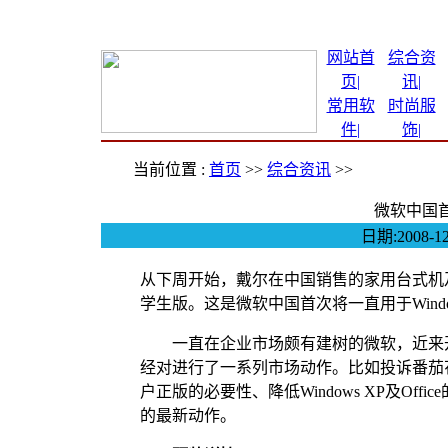
网站首
综合资
页|
讯
|
常用软
时尚服
件
|
饰
|
当前位置 :
首页
>>
综合资讯
>>
微软中国首
日期:2008
从下周开始，戴尔在中国销售的家用台式机及笔记
学生版。这是微软中国首次将一直用于Window
一直在企业市场颇有建树的微软，近来开
经对进行了一系列市场动作。比如投诉番茄花
户正版的必要性、降低Windows XP及O
的最新动作。