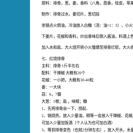
原料：排骨，葱，姜，香料（八角，茴香，桂皮，草
制作：排骨过水，姜切片，葱切段
坐锅点火倒油，冷油放入白糖（汤：油=1：3），小
下姜片，花椒和香料，炒出香味后倒入酱油，料酒上
加入水和盐，大火烧开转小火慢煨至排骨烂软，大火
七、红烧排骨
主料：排骨 1斤半左右
配料：干辣椒 大概有20个
花椒：一小把，大概有30-40粒
姜：一大块
蒜：6，7瓣
大葱：1根；盐 ，味精；糖
1、先将排骨氽一下，捞起．
2、锅烧热，放入少量油，稍等一会放入干辣椒、花椒
可加入少量加饭酒（个人认为也可加白酒）
3、等到排骨变色（也就2分钟左右），放入开水，水