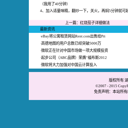
（我用了40分钟）
4、加入适量味精，翻炒一下，关火，再焖5分钟就可
上一篇：
红烧茄子详细做法
最新资讯
·
eBay将公寓租赁网站Rent.com出售给Pri
·
高德地图的用户总数已经突破5000万
·
微软正在针对中国市场做一项大规模投资
·
起步公司（ABC品牌）荣膺“福布斯2012
·
微软将大力加强对中国云计算投入
版权所有 
©2007 - 2015 CopyRi
免责声明：本站所有