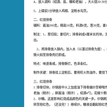
4、放入调料（绍酒、盐、糖和老抽），大火烧20-30
5、上碟前5分钟放入鸡精、淀粉水勾芡。
二、红烧排骨
辅料：酱油200克，精盐10克，料酒8克，葱30克，姜
制法：1、葱切段；姜切片；排骨剁成4厘米长的块，
出。
2、将排骨放入锅内，加入水（以漫过排骨为度）、
微火焖至排骨肉烂即成。
特点：味道香咸，排骨酥烂，色泽金红。
制作关键：排骨挂上淀粉后，要用旺火热油炸，要烧
三、红烧排骨
1. 排骨切块，炒锅座中火上加底油下排骨煸炒至噼
老抽（稍许），鲜酱油（稍许），绍酒4勺，花椒十数
2．炒糖。这是影响红烧成品颜色的关键一步。炒锅刷
转至棕红色，（还没完！）继续炒，糖液会翻起棕红