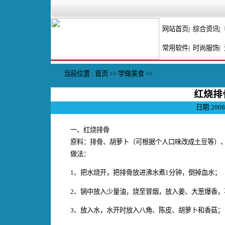
网站首页|
综合资讯
|
常用软件
|
时尚服饰
|
当前位置 :
首页
>>
学做美食
>>
红烧排
日期:200
一、红烧排骨
原料：排骨、胡萝卜（可根据个人口味改成土豆等）
做法：
1、把水烧开，把
排骨
放进沸水煮1分钟，倒掉血水；
2、锅中放入少量油，烧至冒烟，放入姜、大葱爆香，
3、放入水，水开时放入八角、陈皮、胡萝卜和香菇；