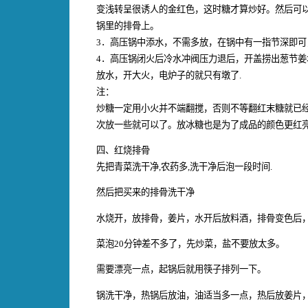
变浅转呈很诱人的金红色，这时糖才算炒好。然后可以
锅里的排骨上。
3．高压锅中添水，不需多放，在锅中有一指节深即可，
4．高压锅闭火后冷水冲阀压力退后，开盖捞出葱节
放水，开大火，电炉子的就只有墩了.
注：
炒糖一定用小火并不端翻搅，否则不等翻红末糖就已
次放一些就可以了。放冰糖也是为了成品的颜色更红
四、红烧排骨
先把青菜洗干净,农药多,洗干净后泡一段时间.
然后把买来的排骨洗干净
水烧开，放排骨，姜片，水开后放料酒，排骨变色后
菜泡20分钟差不多了，先炒菜，盐不要放太多。
需要漂亮一点，起锅后就用筷子排列一下。
锅洗干净，热锅后放油，油适当多一点，热后放姜片