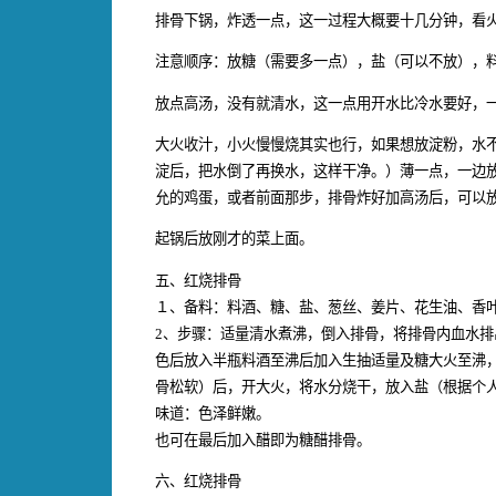
排骨下锅，炸透一点，这一过程大概要十几分钟，看
注意顺序：放糖（需要多一点），盐（可以不放），
放点高汤，没有就清水，这一点用开水比冷水要好，
大火收汁，小火慢慢烧其实也行，如果想放淀粉，水
淀后，把水倒了再换水，这样干净。）薄一点，一边
允的鸡蛋，或者前面那步，排骨炸好加高汤后，可以
起锅后放刚才的菜上面。
五、红烧排骨
１、备料：料酒、糖、盐、葱丝、姜片、花生油、香
2、步骤：适量清水煮沸，倒入排骨，将排骨内血水
色后放入半瓶料酒至沸后加入生抽适量及糖大火至沸，
骨松软）后，开大火，将水分烧干，放入盐（根据个
味道：色泽鲜嫩。
也可在最后加入醋即为糖醋排骨。
六、红烧排骨